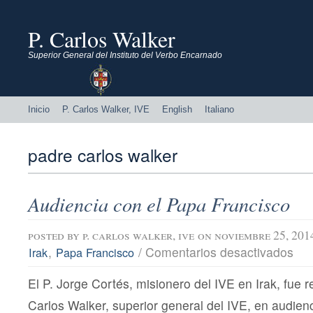
P. Carlos Walker
Superior General del Instituto del Verbo Encarnado
Inicio
P. Carlos Walker, IVE
English
Italiano
padre carlos walker
Audiencia con el Papa Francisco
posted by
p. carlos walker, ive
on noviembre 25, 201
en
,
/
Comentarios desactivados
Irak
Papa Francisco
Audi
con
El P. Jorge Cortés, misionero del IVE en Irak, fue re
el
Pap
Carlos Walker, superior general del IVE, en audienc
Fran