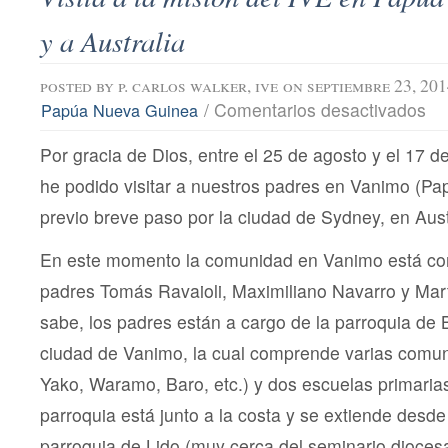
y a Australia
posted by
p. carlos walker, ive
on septiembre 23, 20
en
/
Comentarios desactivados
Papúa Nueva Guinea
Visi
a
Por gracia de Dios, entre el 25 de agosto y el 17 
la
mis
he podido visitar a nuestros padres en Vanimo (P
del
IVE
previo breve paso por la ciudad de Sydney, en Aust
en
Pap
En este momento la comunidad en Vanimo está co
Nue
Gui
padres Tomás Ravaioli, Maximiliano Navarro y Ma
y
a
sabe, los padres están a cargo de la parroquia de 
Aust
ciudad de Vanimo, la cual comprende varias comu
Yako, Waramo, Baro, etc.) y dos escuelas primarias
parroquia está junto a la costa y se extiende desde 
parroquia de Lido (muy cerca del seminario dioces