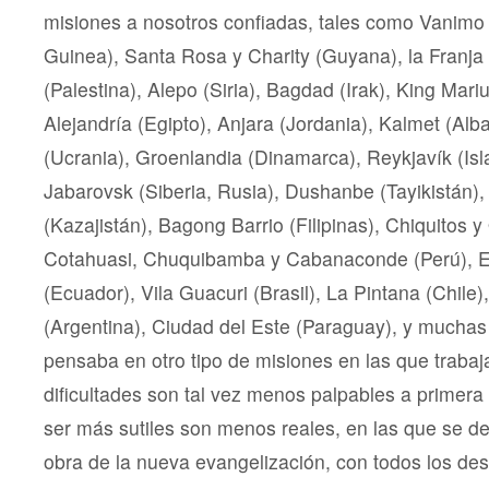
misiones a nosotros confiadas, tales como Vanim
Guinea), Santa Rosa y Charity (Guyana), la Franja
(Palestina), Alepo (Siria), Bagdad (Irak), King Mari
Alejandría (Egipto), Anjara (Jordania), Kalmet (Alb
(Ucrania), Groenlandia (Dinamarca), Reykjavík (Is
Jabarovsk (Siberia, Rusia), Dushanbe (Tayikistán)
(Kazajistán), Bagong Barrio (Filipinas), Chiquitos y 
Cotahuasi, Chuquibamba y Cabanaconde (Perú), E
(Ecuador), Vila Guacuri (Brasil), La Pintana (Chile)
(Argentina), Ciudad del Este (Paraguay), y muchas
pensaba en otro tipo de misiones en las que traba
dificultades son tal vez menos palpables a primera 
ser más sutiles son menos reales, en las que se de
obra de la nueva evangelización, con todos los des