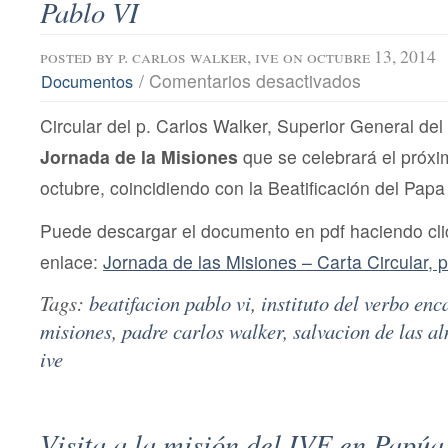
Pablo VI
posted by
p. carlos walker, ive
on octubre 13, 2014
en
/
Comentarios desactivados
Documentos
Jornada
de
Circular del p. Carlos Walker, Superior General del
la
Misiones
Jornada de la Misiones
que se celebrará el próx
y
beatificación
octubre, coincidiendo con la Beatificación del Papa
del
Papa
Puede descargar el documento en pdf haciendo clic
Pablo
VI
enlace:
Jornada de las Misiones – Carta Circular, 
Tags:
beatifacion pablo vi
,
instituto del verbo en
misiones
,
padre carlos walker
,
salvacion de las a
ive
Visita a la misión del IVE en Papú