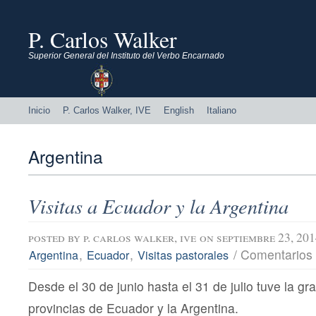
P. Carlos Walker
Superior General del Instituto del Verbo Encarnado
Inicio
P. Carlos Walker, IVE
English
Italiano
Argentina
Visitas a Ecuador y la Argentina
posted by
p. carlos walker, ive
on septiembre 23, 20
,
,
/
Comentarios 
Argentina
Ecuador
Visitas pastorales
Desde el 30 de junio hasta el 31 de julio tuve la grac
provincias de Ecuador y la Argentina.