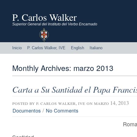
P. Carlos Walker
Superior General del Instituto del Verbo Encarnado
Inicio
P. Carlos Walker, IVE
English
Italiano
Monthly Archives:
marzo 2013
Carta a Su Santidad el Papa Franci
posted by
p. carlos walker, ive
on marzo 14, 2013
/
Documentos
No Comments
Roma,