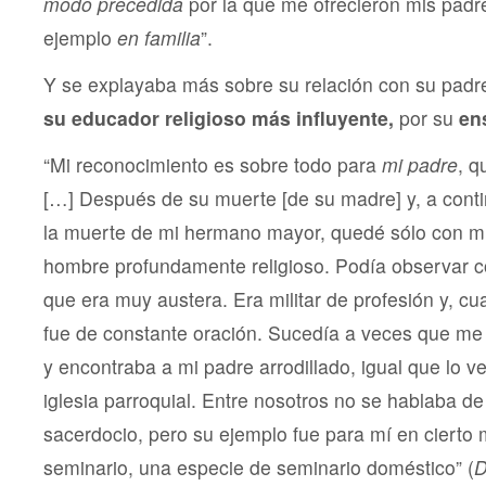
modo precedida
por la que me ofrecieron mis padr
ejemplo
en familia
”.
Y se explayaba más sobre su relación con su padre
su educador religioso más influyente,
por su
ens
“Mi reconocimiento es sobre todo para
mi padre
, q
[…] Después de su muerte [de su madre] y, a cont
la muerte de mi hermano mayor, quedé sólo con m
hombre profundamente religioso. Podía observar c
que era muy austera. Era militar de profesión y, c
fue de constante oración. Sucedía a veces que m
y encontraba a mi padre arrodillado, igual que lo v
iglesia parroquial. Entre nosotros no se hablaba de
sacerdocio, pero su ejemplo fue para mí en cierto 
seminario, una especie de seminario doméstico” (
D