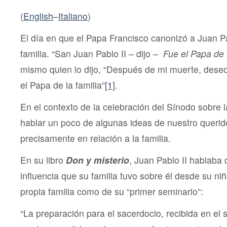
Juan
Pablo
(
English
–
Italiano
)
II
El día en que el Papa Francisco canonizó a Juan Pab
familia. “San Juan Pablo II – dijo –
Fue el Papa de l
mismo quien lo dijo, “Después de mi muerte, dese
el Papa de la familia”
[1]
.
En el contexto de la celebración del Sínodo sobre la
hablar un poco de algunas ideas de nuestro querid
precisamente en relación a la familia.
En su libro
Don y misterio
, Juan Pablo II hablaba 
influencia que su familia tuvo sobre él desde su ni
propia familia como de su “primer seminario”:
“La preparación para el sacerdocio, recibida en el 