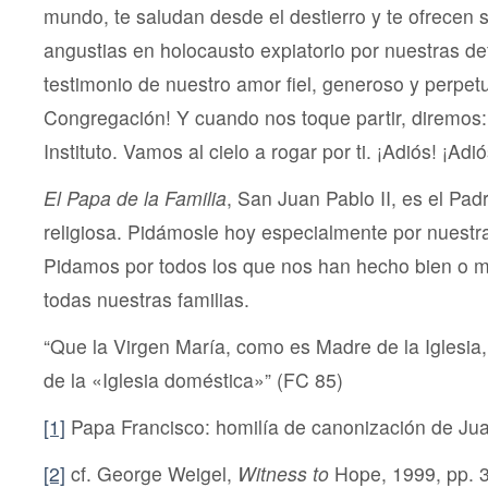
mundo, te saludan desde el destierro y te ofrecen 
angustias en holocausto expiatorio por nuestras def
testimonio de nuestro amor fiel, generoso y perpetu
Congregación! Y cuando nos toque partir, diremos:
Instituto. Vamos al cielo a rogar por ti. ¡Adiós! ¡Adió
El Papa de la Familia
, San Juan Pablo II, es el Pa
religiosa. Pidámosle hoy especialmente por nuestra 
Pidamos por todos los que nos han hecho bien o m
todas nuestras familias.
“Que la Virgen María, como es Madre de la Iglesia
de la «Iglesia doméstica»” (FC 85)
[1]
Papa Francisco: homilía de canonización de Juan
[2]
cf. George Weigel,
Witness to
Hope, 1999, pp. 