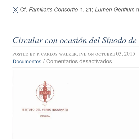
[3]
Cf.
Familiaris Consortio
n. 21;
Lumen Gentium
n
Circular con ocasión del Sínodo de 
posted by
p. carlos walker, ive
on octubre 03, 2015
en
/
Comentarios desactivados
Documentos
Circular
con
ocasión
del
Sínodo
de
las
Familias