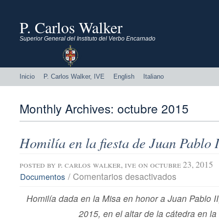
P. Carlos Walker
Superior General del Instituto del Verbo Encarnado
Inicio
P. Carlos Walker, IVE
English
Italiano
Monthly Archives:
octubre 2015
Homilía en la fiesta de Juan Pablo I
posted by
p. carlos walker, ive
on octubre 23, 2015
en
/
Comentarios desactivados
Documentos
Homilía
en
Homilía dada en la Misa en honor a Juan Pablo II
la
fiesta
2015, en el altar de la cátedra en l
de