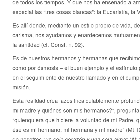
de todos los tiempos. Y que nos ha enseñado a a
especial las “tres cosas blancas”: la Eucaristía, la 
Es allí donde, mediante un estilo propio de vida, d
carisma, nos ayudamos y enardecemos mutuament
la santidad (cf. Const. n. 92).
Es de nuestros hermanos y hermanas que recibim
como por ósmosis – el buen ejemplo y el estímulo pa
en el seguimiento de nuestro llamado y en el cump
misión.
Esta realidad crea lazos incalculablemente profun
mi madre y quiénes son mis hermanos?”, pregunta
“quienquiera que hiciere la voluntad de mi Padre, q
ése es mi hermano, mi hermana y mi madre” (Mt 12
de nosotros “
un solo corazón y una sola alma
” (At 