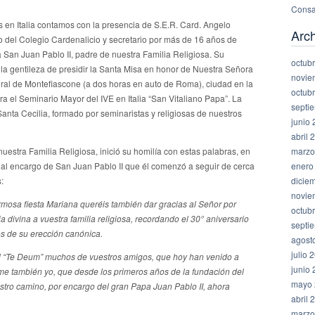
Consa
os en Italia contamos con la presencia de S.E.R. Card. Angelo
Arc
del Colegio Cardenalicio y secretario por más de 16 años de
San Juan Pablo II, padre de nuestra Familia Religiosa. Su
octub
la gentileza de presidir la Santa Misa en honor de Nuestra Señora
novie
ral de Montefiascone (a dos horas en auto de Roma), ciudad en la
octub
ra el Seminario Mayor del IVE en Italia “San Vitaliano Papa”. La
septi
anta Cecilia, formado por seminaristas y religiosas de nuestros
junio
abril 
marzo
estra Familia Religiosa, inició su homilía con estas palabras, en
enero
ial encargo de San Juan Pablo II que él comenzó a seguir de cerca
dicie
:
novie
hermosa fiesta Mariana queréis también dar gracias al Señor por
octub
 divina a vuestra familia religiosa, recordando el 30° aniversario
septi
ños de su erección canónica.
agost
julio 
el “Te Deum” muchos de vuestros amigos, que hoy han venido a
junio
rme también yo, que desde los primeros años de la fundación del
mayo 
estro camino, por encargo del gran Papa Juan Pablo II, ahora
abril 
marzo