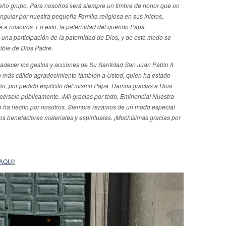
ueño grupo.
Para nosotros será siempre un timbre de honor que un
gular por nuestra pequeña Familia religiosa en sus inicios,
a nosotros. En esto, la paternidad del querido Papa
na participación de la paternidad de Dios, y de este modo se
sible de Dios Padre.
adecer los gestos y acciones de Su Santidad San Juan Pablo II
o más cálido agradecimiento también a Usted, quien ha estado
ón, por pedido explícito del mismo Papa. Damos gracias a Dios
érselo públicamente. ¡Mil gracias por todo, Eminencia! Nuestra
nto ha hecho por nosotros. Siempre rezamos de un modo especial
s benefactores materiales y espirituales.
¡Muchísimas gracias por
AQUI
)