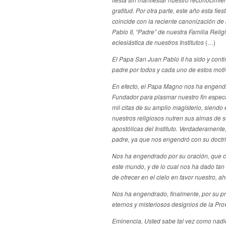
gratitud.
Por otra parte, este año esta fies
coincide con la reciente canonización de
Pablo II,
“Padre” de nuestra Familia Relig
eclesiástica de nuestros Institutos
(…)
El Papa San Juan Pablo II ha sido y cont
padre por todos y cada uno de estos moti
En efecto, el Papa Magno nos ha engendr
Fundador para plasmar nuestro fin especí
mil citas de su amplio magisterio, siendo 
nuestros religiosos nutren sus almas de 
apostólicas del Instituto. Verdaderament
padre, ya que nos engendró con su doctr
Nos ha engendrado por su oración, que co
este mundo, y de lo cual nos ha dado tan
de ofrecer en el cielo en favor nuestro, 
Nos ha engendrado, finalmente, por su pro
eternos y misteriosos designios de la Pro
Eminencia, Usted sabe tal vez como nadie