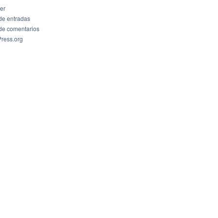
er
de entradas
de comentarios
ress.org