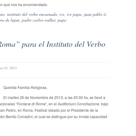
sión que nos ha encomendado.
ano
,
instituto del verbo encarnado
,
ive
,
ive papa
,
juan pablo ii
,
ora de lujan
,
padre carlos walker
,
papa
oma” para el Instituto del Verbo
re 03, 2013
Querida Familia Religiosa,
El martes 26 de Noviembre de 2013, a las 20:30 hs, se llevó a
acionales “
Fontane di Roma
“, en el
Auditorium Conciliazione
, bajo
San Pedro, en Roma. Festival ideado por el Presidente de la
ctor Benito Corradini, el cual se distingue por su innata capacidad