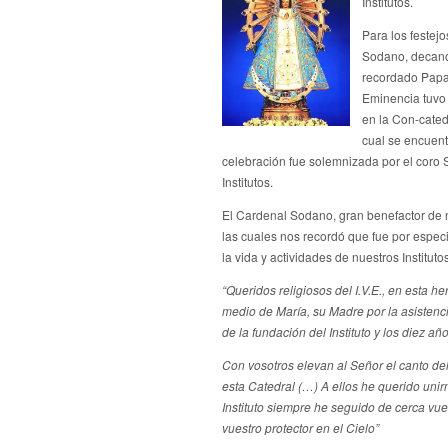
Institutos.
Para los festej
Sodano, decano 
recordado Papa 
Eminencia tuvo 
en la Con-cated
cual se encuent
celebración fue solemnizada por el coro S
Institutos.
El Cardenal Sodano, gran benefactor de nu
las cuales nos recordó que fue por espec
la vida y actividades de nuestros Institutos
“
Queridos religiosos del I.V.E., en esta 
medio de María, su Madre por la asistencia
de la fundación del Instituto y los diez a
Con vosotros elevan al Señor el canto d
esta Catedral (…) A ellos he querido uni
Instituto siempre he seguido de cerca vu
vuestro protector en el Cielo”