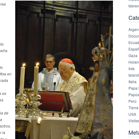
erse
febre
Cat
Argen
Docu
Ecuad
nto
Espa
queña
Gaza
Holan
do
Irak
Misa en
Island
arada
Italia
Papa 
s es
Papúa
es
Perú
Tierra
cia de
USA
da
Visita
sotros,
Met
r la
nto y