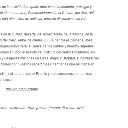
n de la actividad de quién obra con alto empeño, prestigio y
el plano humano, Personalidades de la Cultura, del Arte, del
n una atmósfera de amistad, para un discurso social y de
 la cultura, del arte, del espectáculo, de la música, de la
, y del clero, entre los cuales Su Eminencia el Cardenal José
Congregación para la Causa de los Santos y
nuestro Superior
isiones en todo el mundo del Instituto del Verbo Encarnado, en
es y riesgosas misiones de Gaza,
Alepo
y
Bagdad
, al nombrar las
aciones por nuestros sacerdotes y hermanas que allí trabajan.
ni y al Jurado, por el Premio y lo recordamos en nuestras
anización.
 verbo encarnado
,
irak
,
premio fontane di roma
,
siria