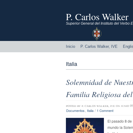
P. Carlos Walker
Superior General del Instituto del Verbo
Inicio
P. Carlos Walker, IVE
Engli
Italia
Solemnidad de Nuestr
Familia Religiosa de
posted by
p. carlos walker, ive
on junio 0
,
/
Documentos
Italia
1 Comment
El pasado 8 de 
mundo la Solem