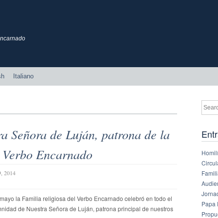
 Encarnado
sh
Italiano
a Señora de Luján, patrona de la
Entr
l Verbo Encarnado
Homilí
Circul
Famil
9, 2014
Audie
Jornad
mayo la Familia religiosa del Verbo Encarnado celebró en todo el
Papa 
nidad de Nuestra Señora de Luján, patrona principal de nuestros
Propu