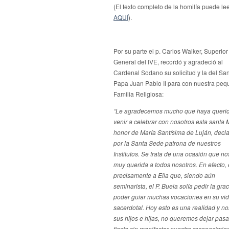
(El texto completo de la homilía puede le
AQUÍ
).
Por su parte el p. Carlos Walker, Superior
General del IVE, recordó y agradeció al
Cardenal Sodano su solicitud y la del Sa
Papa Juan Pablo II para con nuestra pe
Familia Religiosa:
“Le agradecemos mucho que haya queri
venir a celebrar con nosotros esta santa 
honor de María Santísima de Luján, decl
por la Santa Sede patrona de nuestros
Institutos. Se trata de una ocasión que no
muy querida a todos nosotros. En efecto, 
precisamente a
Ella que, siendo aún
seminarista, el P. Buela solía pedir la gra
poder guiar muchas vocaciones en su vi
sacerdotal. Hoy esto es una realidad y no
sus hijos e hijas, no queremos dejar pasa
fiesta sin manifestar nuestro reconocimie