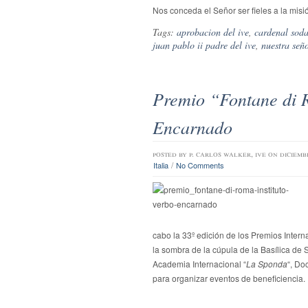
Nos conceda el Señor ser fieles a la mi
Tags:
aprobacion del ive
,
cardenal sod
juan pablo ii padre del ive
,
nuestra señ
Premio “Fontane di R
Encarnado
posted by
p. carlos walker, ive
on diciemb
/
Italia
No Comments
cabo la 33º edición de los Premios Intern
la sombra de la cúpula de la Basílica de 
Academia Internacional “
La Sponda
“, Do
para organizar eventos de beneficiencia.