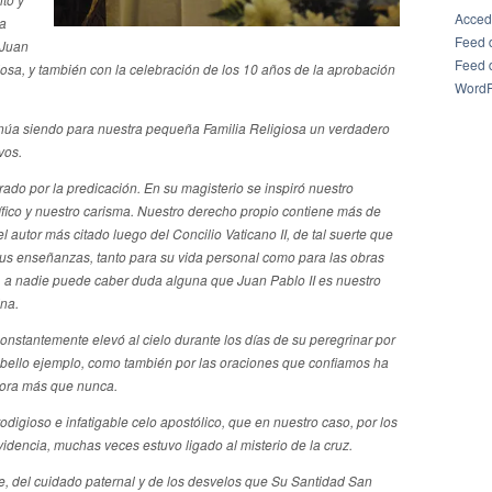
Acced
ta
Feed 
 Juan
Feed 
iosa, y también con la celebración de los 10 años de la aprobación
WordP
inúa siendo para nuestra pequeña Familia Religiosa un verdadero
vos.
ado por la predicación.
En su magisterio se inspiró nuestro
fico y nuestro carisma. Nuestro derecho propio contiene más de
el autor más citado luego del Concilio Vaticano II, de tal suerte que
sus enseñanzas, tanto para su vida personal como para las obras
e, a nadie puede caber duda alguna que Juan Pablo II es nuestro
ina.
nstantemente elevó al cielo durante los días de su peregrinar por
 bello ejemplo, como también por las oraciones que confiamos ha
ahora más que nunca.
digioso e infatigable celo apostólico, que en nuestro caso, por los
videncia, muchas veces estuvo ligado al misterio de la cruz.
, del cuidado paternal y de los desvelos que Su Santidad San