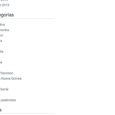
ro 2013
egorías
tina
mentos
or
ña
da
ia
Francisco
 Nueva Guinea
 Santa
s pastorales
a