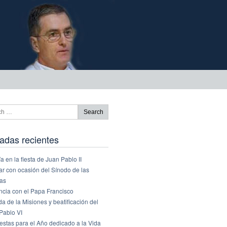
adas recientes
a en la fiesta de Juan Pablo II
ar con ocasión del Sínodo de las
ias
ncia con el Papa Francisco
a de la Misiones y beatificación del
Pablo VI
estas para el Año dedicado a la Vida