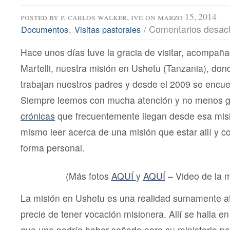
posted by
p. carlos walker, ive
on marzo 15, 2014
,
/
Comentarios desac
Documentos
Visitas pastorales
Hace unos días tuve la gracia de visitar, acompañ
Martelli, nuestra misión en Ushetu (Tanzania), do
trabajan nuestros padres y desde el 2009 se encue
Siempre leemos con mucha atención y no menos gu
crónicas
que frecuentemente llegan desde esa misi
mismo leer acerca de una misión que estar allí y co
forma personal.
(Más fotos
AQUÍ
y
AQUÍ
– Video de la 
La misión en Ushetu es una realidad sumamente at
precie de tener vocación misionera. Allí se halla e
que uno podría haber soñado para su ministerio pa