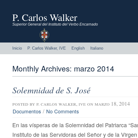
P. Carlos Walker
Superior General del Instituto del Verbo Encarnado
Inicio
P. Carlos Walker, IVE
English
Italiano
Monthly Archives:
marzo 2014
Solemnidad de S. José
posted by
p. carlos walker, ive
on marzo 18, 2014
/
Documentos
No Comments
En las vísperas de la Solemnidad del Patriarca “Sa
Instituto de las Servidoras del Señor y de la Virge