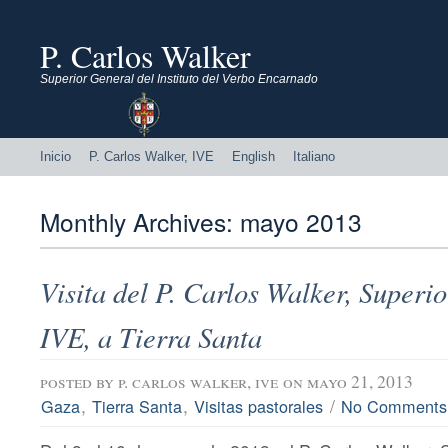
P. Carlos Walker
Superior General del Instituto del Verbo Encarnado
Inicio
P. Carlos Walker, IVE
English
Italiano
Monthly Archives:
mayo 2013
Visita del P. Carlos Walker, Superi
IVE, a Tierra Santa
posted by
p. carlos walker, ive
on mayo 21, 2013
,
,
/
Gaza
Tierra Santa
Visitas pastorales
No Comments