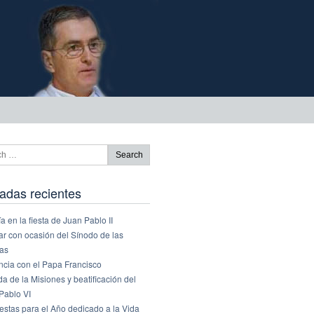
adas recientes
a en la fiesta de Juan Pablo II
ar con ocasión del Sínodo de las
ias
ncia con el Papa Francisco
a de la Misiones y beatificación del
Pablo VI
estas para el Año dedicado a la Vida