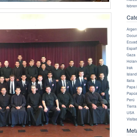
febre
Cat
Argen
Docu
Ecuad
Espa
Gaza
Holan
Irak
Island
Italia
Papa 
Papúa
Perú
Tierra
USA
Visita
Met