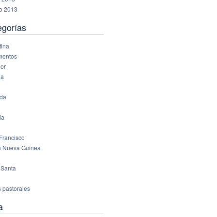
ro 2013
egorías
tina
mentos
or
ña
da
ia
Francisco
 Nueva Guinea
 Santa
s pastorales
a