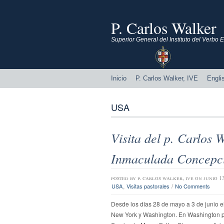
P. Carlos Walker
Superior General del Instituto del Verbo
Inicio
P. Carlos Walker, IVE
Engli
USA
Visita del p. Carlos 
Inmaculada Concepc
posted by
p. carlos walker, ive
on junio 1
,
/
USA
Visitas pastorales
No Comments
Desde los días 28 de mayo a 3 de junio el
New York y Washington. En Washington pud