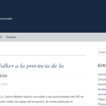
 Encarnado
sh
Italiano
Walker a la provincia de la
Entr
ión
Homilí
Circul
Famil
3, 2013
Audie
Jornad
 p. Carlos Walker realizó una visita a las comunidades del IVE en
Papa 
o visitar las casas de formación, de modo particular el
Propu