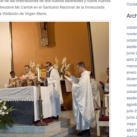
par de las ordenaciones de dos nuevos sacerdotes y nueve nuevos
Consa
Theodore Mc Carrick en el Santuario Nacional de la Inmaculada
a Visitación de Virgen María.
Arc
octub
novie
octub
septi
junio
abril 
marzo
enero
dicie
novie
octub
septi
agost
julio 
junio
mayo 
abril 
marzo