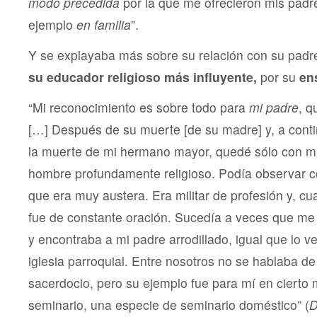
modo precedida
por la que me ofrecieron mis padr
ejemplo
en familia
”.
Y se explayaba más sobre su relación con su padre
su educador religioso más influyente,
por su
ens
“Mi reconocimiento es sobre todo para
mi padre
, q
[…] Después de su muerte [de su madre] y, a cont
la muerte de mi hermano mayor, quedé sólo con m
hombre profundamente religioso. Podía observar c
que era muy austera. Era militar de profesión y, c
fue de constante oración. Sucedía a veces que m
y encontraba a mi padre arrodillado, igual que lo v
iglesia parroquial. Entre nosotros no se hablaba de
sacerdocio, pero su ejemplo fue para mí en cierto 
seminario, una especie de seminario doméstico” (
D