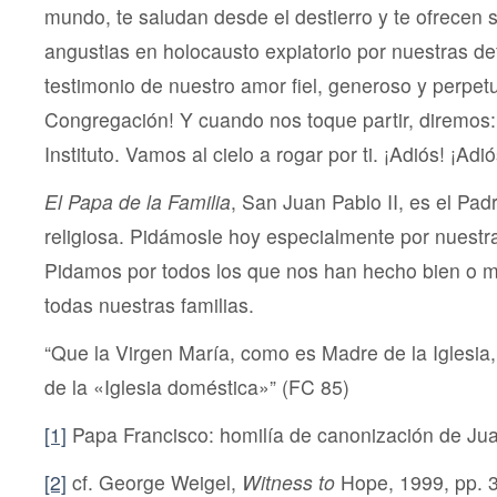
mundo, te saludan desde el destierro y te ofrecen 
angustias en holocausto expiatorio por nuestras def
testimonio de nuestro amor fiel, generoso y perpetu
Congregación! Y cuando nos toque partir, diremos:
Instituto. Vamos al cielo a rogar por ti. ¡Adiós! ¡Adió
El Papa de la Familia
, San Juan Pablo II, es el Pa
religiosa. Pidámosle hoy especialmente por nuestra 
Pidamos por todos los que nos han hecho bien o m
todas nuestras familias.
“Que la Virgen María, como es Madre de la Iglesia
de la «Iglesia doméstica»” (FC 85)
[1]
Papa Francisco: homilía de canonización de Juan
[2]
cf. George Weigel,
Witness to
Hope, 1999, pp. 