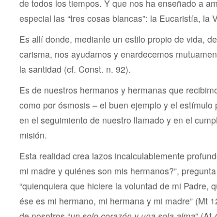
de todos los tiempos. Y que nos ha enseñado a a
especial las “tres cosas blancas”: la Eucaristía, la 
Es allí donde, mediante un estilo propio de vida, d
carisma, nos ayudamos y enardecemos mutuament
la santidad (cf. Const. n. 92).
Es de nuestros hermanos y hermanas que recibim
como por ósmosis – el buen ejemplo y el estímulo pa
en el seguimiento de nuestro llamado y en el cump
misión.
Esta realidad crea lazos incalculablemente profun
mi madre y quiénes son mis hermanos?”, pregunta
“quienquiera que hiciere la voluntad de mi Padre, q
ése es mi hermano, mi hermana y mi madre” (Mt 12
de nosotros “
un solo corazón y una sola alma
” (At 