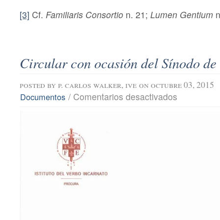
[3]
Cf.
Familiaris Consortio
n. 21;
Lumen Gentium
n
Circular con ocasión del Sínodo de 
posted by
p. carlos walker, ive
on octubre 03, 2015
en
/
Comentarios desactivados
Documentos
Circular
con
ocasión
del
Sínodo
de
las
Familias