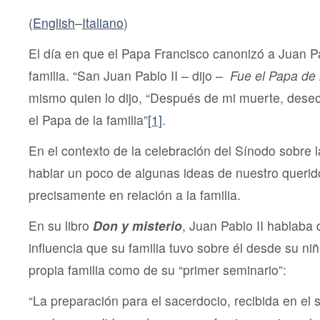
Juan
Pablo
(
English
–
Italiano
)
II
El día en que el Papa Francisco canonizó a Juan Pab
familia. “San Juan Pablo II – dijo –
Fue el Papa de l
mismo quien lo dijo, “Después de mi muerte, dese
el Papa de la familia”
[1]
.
En el contexto de la celebración del Sínodo sobre la
hablar un poco de algunas ideas de nuestro querid
precisamente en relación a la familia.
En su libro
Don y misterio
, Juan Pablo II hablaba 
influencia que su familia tuvo sobre él desde su ni
propia familia como de su “primer seminario”:
“La preparación para el sacerdocio, recibida en el 