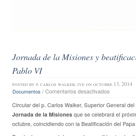
Jornada de la Misiones y beatificac
Pablo VI
posted by
p. carlos walker, ive
on octubre 13, 2014
en
/
Comentarios desactivados
Documentos
Jornada
de
Circular del p. Carlos Walker, Superior General del
la
Misiones
Jornada de la Misiones
que se celebrará el próx
y
beatificación
octubre, coincidiendo con la Beatificación del Papa
del
Papa