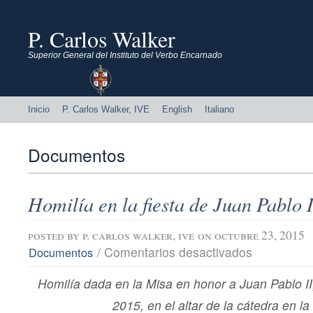
P. Carlos Walker
Superior General del Instituto del Verbo Encarnado
Inicio
P. Carlos Walker, IVE
English
Italiano
Documentos
Homilía en la fiesta de Juan Pablo I
posted by
p. carlos walker, ive
on octubre 23, 2015
en
/
Comentarios desactivados
Documentos
Homilía
en
Homilía dada en la Misa en honor a Juan Pablo II
la
fiesta
2015, en el altar de la cátedra en l
de