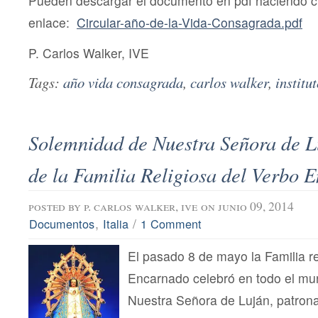
Pueden descargar el documento en pdf haciendo cli
Vida
enlace:
Circular-año-de-la-Vida-Consagrada.pdf
Consagrada
P. Carlos Walker, IVE
Tags:
año vida consagrada
,
carlos walker
,
institu
Solemnidad de Nuestra Señora de L
de la Familia Religiosa del Verbo 
posted by
p. carlos walker, ive
on junio 09, 2014
,
/
Documentos
Italia
1 Comment
El pasado 8 de mayo la Familia re
Encarnado celebró en todo el mu
Nuestra Señora de Luján, patrona