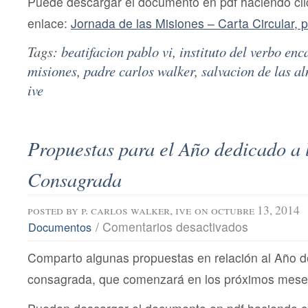
Puede descargar el documento en pdf haciendo clic
Pablo
VI
enlace:
Jornada de las Misiones – Carta Circular, 
Tags:
beatifacion pablo vi
,
instituto del verbo en
misiones
,
padre carlos walker
,
salvacion de las a
ive
Propuestas para el Año dedicado a 
Consagrada
posted by
p. carlos walker, ive
on octubre 13, 2014
en
/
Comentarios desactivados
Documentos
Propuestas
para
Comparto algunas propuestas en relación al Año de
el
Año
consagrada, que comenzará en los próximos mese
dedicado
a
la