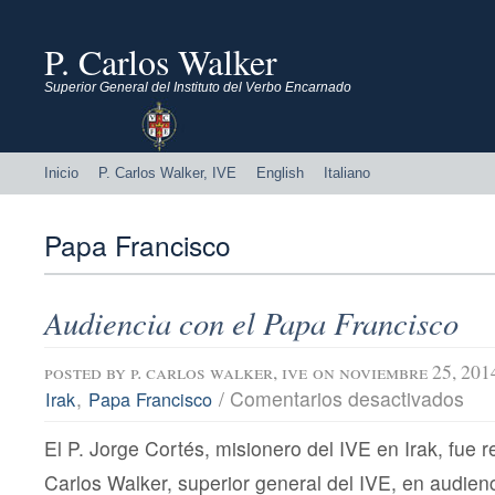
P. Carlos Walker
Superior General del Instituto del Verbo Encarnado
Inicio
P. Carlos Walker, IVE
English
Italiano
Papa Francisco
Audiencia con el Papa Francisco
posted by
p. carlos walker, ive
on noviembre 25, 201
en
,
/
Comentarios desactivados
Irak
Papa Francisco
Audi
con
El P. Jorge Cortés, misionero del IVE en Irak, fue re
el
Pap
Carlos Walker, superior general del IVE, en audienc
Fran