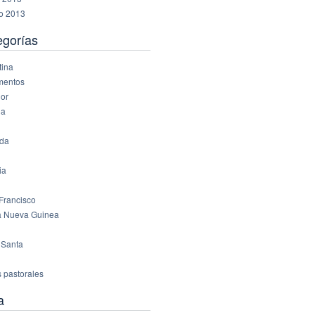
ro 2013
egorías
tina
mentos
or
ña
da
ia
Francisco
 Nueva Guinea
 Santa
s pastorales
a