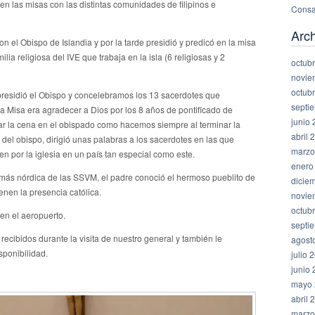
n las misas con las distintas comunidades de filipinos e
Consa
Arc
n el Obispo de Islandia y por la tarde presidió y predicó en la misa
lia religiosa del IVE que trabaja en la isla (6 religiosas y 2
octub
novie
octub
residió el Obispo y concelebramos los 13 sacerdotes que
septi
 la Misa era agradecer a Dios por los 8 años de pontificado de
junio
ar la cena en el obispado como hacemos siempre al terminar la
abril 
 del obispo, dirigió unas palabras a los sacerdotes en las que
marzo
en por la iglesia en un país tan especial como este.
enero
n más nórdica de las SSVM, el padre conoció el hermoso pueblito de
dicie
nen la presencia católica.
novie
octub
en el aeropuerto.
septi
ecibidos durante la visita de nuestro general y también le
agost
sponibilidad.
julio 
junio
mayo 
abril 
marzo