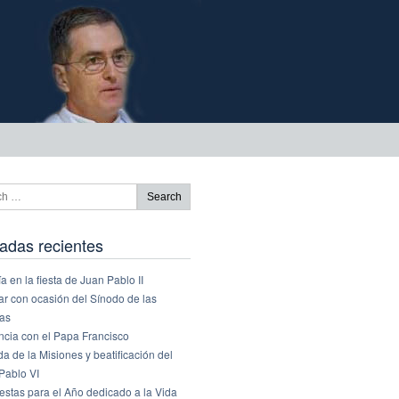
adas recientes
a en la fiesta de Juan Pablo II
ar con ocasión del Sínodo de las
ias
ncia con el Papa Francisco
a de la Misiones y beatificación del
Pablo VI
estas para el Año dedicado a la Vida