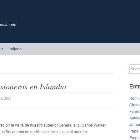
 Encarnado
sh
Italiano
isioneros en Islandia
Entr
Homilí
8, 2013
Circul
Famil
Audie
Jornad
cibir la visita de nuestro superior General el p. Carlos Walker.
Papa 
 las Servidoras en acción con los chicos del oratorio.
Propu