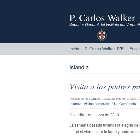
P. Carlos Walker
Superior General del Instituto del Verbo
Inicio
P. Carlos Walker, IVE
Engli
Islandia
Visita a los padres m
posted by
p. carlos walker, ive
on marzo 0
,
/
Islandia
Visitas pastorales
No Comments
“Islandia 1 de marzo de 2013
La semana pasada tuvimos la alegría de re
Llegó el viernes por la tarde y pudo ver a