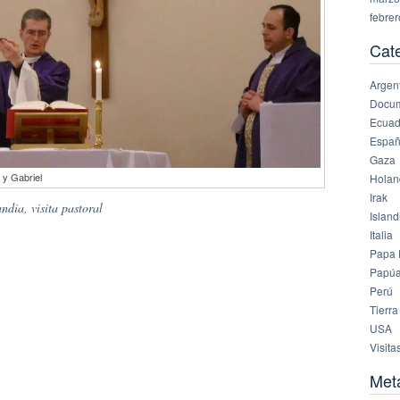
febre
Cat
Argen
Docu
Ecuad
Espa
Gaza
 y Gabriel
Holan
Irak
andia
,
visita pastoral
Island
Italia
Papa 
Papúa
Perú
Tierra
USA
Visita
Met