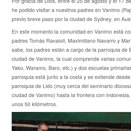
Por gracia de Dios, entre el 25 de agosto y el 17 
la
mis
he podido visitar a nuestros padres en Vanimo (P
del
IVE
previo breve paso por la ciudad de Sydney, en Aust
en
Pap
En este momento la comunidad en Vanimo está co
Nue
Gui
padres Tomás Ravaioli, Maximiliano Navarro y Ma
y
a
sabe, los padres están a cargo de la parroquia de 
Aust
ciudad de Vanimo, la cual comprende varias comu
Yako, Waramo, Baro, etc.) y dos escuelas primarias
parroquia está junto a la costa y se extiende desde 
parroquia de Lido (muy cerca del seminario dioces
ciudad de Vanimo) hasta la frontera con Indonesia,
unos 50 kilómetros.