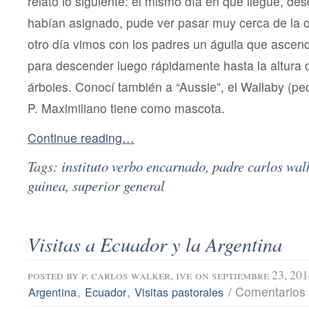
relato lo siguiente: el mismo día en que llegué, de
habían asignado, pude ver pasar muy cerca de la ori
otro día vimos con los padres un águila que ascend
para descender luego rápidamente hasta la altura d
árboles. Conocí también a “Aussie”, el Wallaby (p
P. Maximiliano tiene como mascota.
Continue reading…
Tags:
instituto verbo encarnado
,
padre carlos wal
guinea
,
superior general
Visitas a Ecuador y la Argentina
posted by
p. carlos walker, ive
on septiembre 23, 20
,
,
/
Comentarios 
Argentina
Ecuador
Visitas pastorales