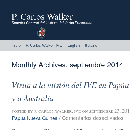
P. Carlos Walker
Superior General del Instituto del Verbo Encarnado
Inicio
P. Carlos Walker, IVE
English
Italiano
Monthly Archives:
septiembre 2014
Visita a la misión del IVE en Papú
y a Australia
posted by
p. carlos walker, ive
on septiembre 23, 20
en
/
Comentarios desactivados
Papúa Nueva Guinea
Visi
a