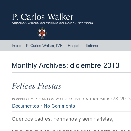
P. Carlos Walker
Superior General del Instituto del Verbo Encarnado
Inicio
P. Carlos Walker, IVE
English
Italiano
Monthly Archives:
diciembre 2013
Felices Fiestas
posted by
p. carlos walker, ive
on diciembre 28, 2013
/
Documentos
No Comments
Queridos padres, hermanos y seminaristas,