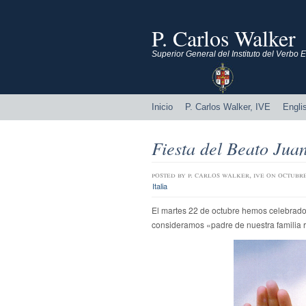
P. Carlos Walker
Superior General del Instituto del Verbo
Inicio
P. Carlos Walker, IVE
Engli
Fiesta del Beato Juan
posted by
p. carlos walker, ive
on octubre
Italia
El martes 22 de octubre hemos celebrado 
consideramos «padre de nuestra familia r