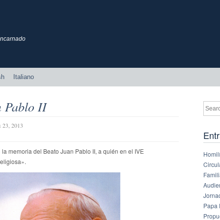
 Encarnado
sh
Italiano
 Pablo II
 23, 2013
Entr
la memoria del Beato Juan Pablo II, a quién en el IVE
Homilí
eligiosa».
Circul
Famil
Audie
Jornad
Papa 
Propu