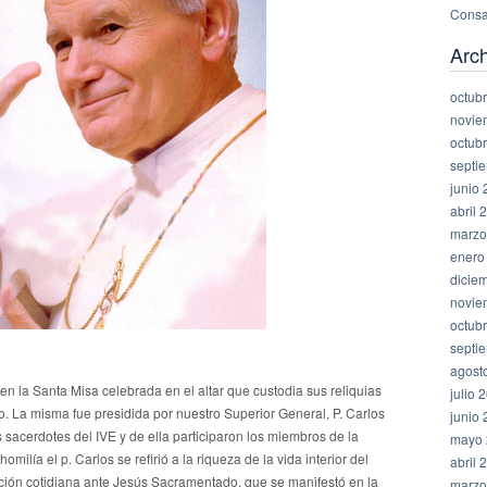
Consa
Arc
octub
novie
octub
septi
junio
abril 
marzo
enero
dicie
novie
octub
septi
agost
r en la Santa Misa celebrada en el altar que custodia sus reliquias
julio 
o. La misma fue presidida por nuestro Superior General, P. Carlos
junio
sacerdotes del IVE y de ella participaron los miembros de la
mayo 
homilía el p. Carlos se refirió a la riqueza de la vida interior del
abril 
ación cotidiana ante Jesús Sacramentado, que se manifestó en la
marzo