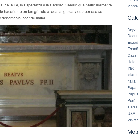
cial de la Fe, la Esperanza y la Caridad. Señaló que particularmente
febre
do hacer un bien tan grande a toda la Iglesia y que por eso se
Cat
 debemos buscar de imitar.
Argen
Docu
Ecuad
Espa
Gaza
Holan
Irak
Island
Italia
Papa 
Papúa
Perú
Tierra
USA
Visita
Met