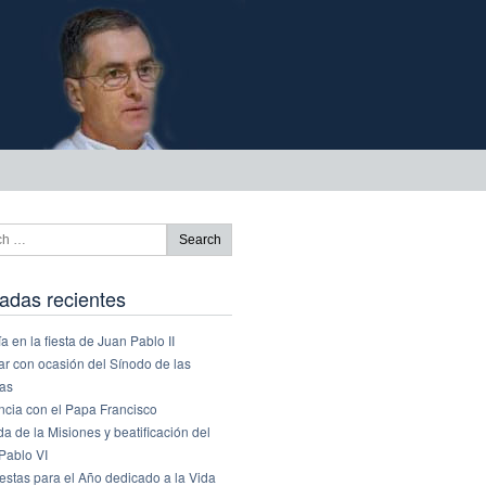
adas recientes
a en la fiesta de Juan Pablo II
ar con ocasión del Sínodo de las
ias
ncia con el Papa Francisco
a de la Misiones y beatificación del
Pablo VI
estas para el Año dedicado a la Vida