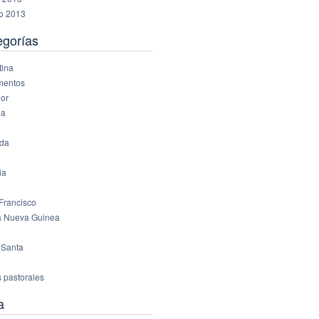
ro 2013
egorías
tina
mentos
or
ña
da
ia
Francisco
 Nueva Guinea
 Santa
s pastorales
a